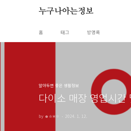
본문 바로가기
누구나아는정보
홈
태그
방명록
알아두면 좋은 생활정보
다이소 매장 영업시간 
by ☻✮🞶✽
2024. 1. 12.