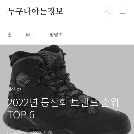
본문 바로가기
누구나아는정보
홈
태그
방명록
패션 뷰티
2022년 등산화 브랜드 순위
TOP 6
by ☻✮🞶✽
2022. 9. 20.