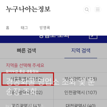
본문 바로가기
누구나아는정보
홈
태그
방명록
알아두면 좋은 생활정보
경동화물 영업소 조회 및 운
송장 조회
by ☻✮🞶✽
2023. 10. 27.