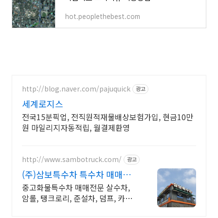
hot.peoplethebest.com
http://blog.naver.com/pajuquick
광고
세계로지스
전국15분픽업, 전직원적재물배상보험가입, 현금10만
원 마일리지자동적립, 월결제환영
http://www.sambotruck.com/
광고
(주)삼보특수차 특수차 매매전
문 직거래
중고화물특수차 매매전문 살수차,
암롤, 탱크로리, 준설차, 덤프, 카고
크레인 등