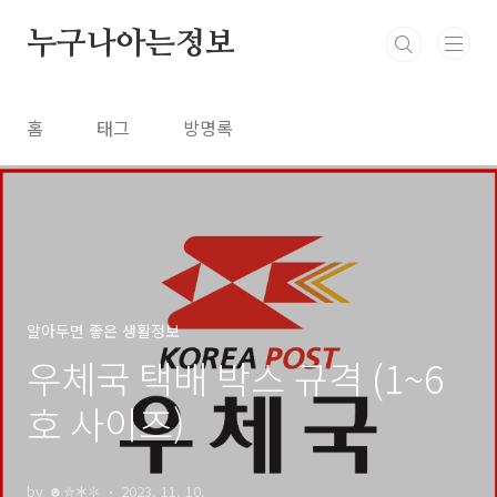
본문 바로가기
누구나아는정보
홈
태그
방명록
알아두면 좋은 생활정보
우체국 택배 박스 규격 (1~6
호 사이즈)
by ☻✮🞶✽
2023. 11. 10.